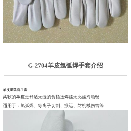
G-2704羊皮氩弧焊手套介绍
羊皮氩弧焊手套
柔软的羊皮更舒适无缝的食指送焊丝无比丝滑顺畅
适用于：氩弧焊、等离子切割、搬运、防机械伤害等