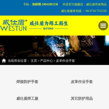
手机：
张经理-18942005338
抖音官方旗舰店：威仕盾劳保用品
威仕盾服务热线：
+86 0734 7532338
当前所在位置：
主页
>
产品中心
> 皮革作业手套
焊接防护手套
皮革作业手套
威仕盾焊工服
其它防护用品