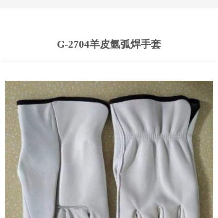
G-2704羊皮氩弧焊手套